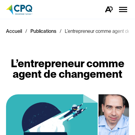
Ouvrir
la
Ouvrez
naviga
la
du
barre
site
d'outils
d'accessibilité.
Accueil
Publications
L’entrepreneur comme agent de 
L’entrepreneur comme
agent de changement