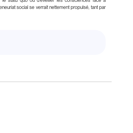
er le statu quo ou d’éveiller les consciences face à
neuriat social se verrait nettement propulsé, tant par