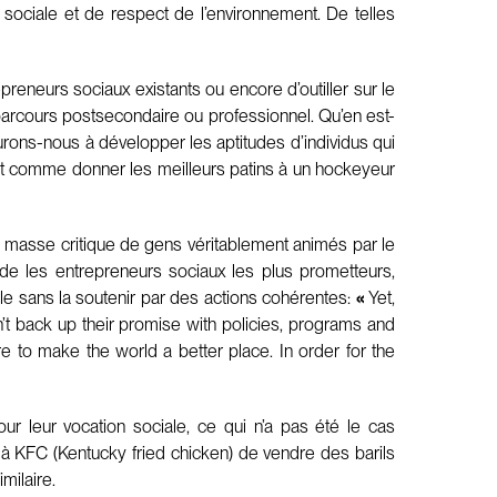
 sociale et de respect de l’environnement. De telles
reneurs sociaux existants ou encore d’outiller sur le
r parcours postsecondaire ou professionnel. Qu’en est-
ourons-nous à développer les aptitudes d’individus qui
c’est comme donner les meilleurs patins à un hockeyeur
ne masse critique de gens véritablement animés par le
nde les entrepreneurs sociaux les plus prometteurs,
ale sans la soutenir par des actions cohérentes:
«
Yet,
t back up their promise with policies, programs and
ure to make the world a better place. In order for the
ur leur vocation sociale, ce qui n’a pas été le cas
 à KFC (Kentucky fried chicken) de vendre des barils
milaire.