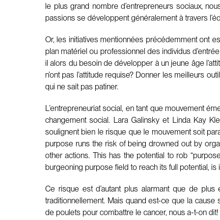
le plus grand nombre d’entrepreneurs sociaux, nous 
passions se développent généralement à travers l’édu
Or, les initiatives mentionnées précédemment ont ess
plan matériel ou professionnel des individus d’entrée
il alors du besoin de développer à un jeune âge l’att
n’ont pas l’attitude requise? Donner les meilleurs ou
qui ne sait pas patiner.
L’entrepreneuriat social, en tant que mouvement émer
changement social. Lara Galinsky et Linda Kay Klei
soulignent bien le risque que le mouvement soit para
purpose runs the risk of being drowned out by orga
other actions. This has the potential to rob “purpose
burgeoning purpose field to reach its full potential, is
Ce risque est d’autant plus alarmant que de plus e
traditionnellement. Mais quand est-ce que la cause 
de poulets pour combattre le cancer, nous a-t-on dit!