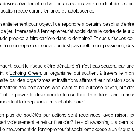
devons éveiller et cultiver ces passions vers un idéal de justice
cation reçue durant l’enfance et l’adolescence.
entiellement pour objectif de répondre à certains besoins d’entrep
 de jeu intéressés à l’entrepreneuriat social dans le cadre de leu
itude propice à faire carrière dans le domaine? Et quels risques c
tils à un entrepreneur social qui n’est pas réellement passionné, 
gent, court le risque d’être dénaturé s’il n’est pas soutenu par u
n, d’
Echoing Green
, un organisme qui soutient à travers le mo
sité par des organismes et institutions affirmant leur mission soci
nizations and companies who claim to be purpose-driven, but don’
” of its power to drive people to use their time, talent and treas
 important to keep social impact at its core.”
n plus de sociétés par actions sont reconnues, avec raison, po
sert vicieusement le retour financier? Le « pinkwashing » a permis
 Le mouvement de l’entrepreneuriat social est exposé à un risque si