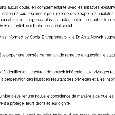
ns aucun doute, en complémentarité avec les initiatives exista
ducation n’a pas seulement pour rôle de développer les habiletés
nsables. « Intelligence plus character, that is the goal of true e
ves essentielles à l’entrepreneuriat social.
s Informed by Social Entrepreneurs », le Dr Anita Nowak suggère
évelopper une pensée permettant de remettre en question le statu q
e à identifier les structures de pouvoir inhérentes aux privilèges 
la perpétration des injustices résultant des privilèges et à les in
 qui vise à éveiller une nouvelle conscience de manière à ce que le
nt à protéger leurs droits et leur dignité;