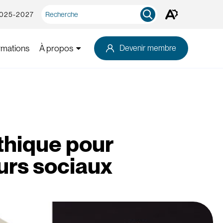
Recherche
2025-2027
Ouvrez
rapide
la
barre
d'outils
rmations
À propos
Devenir membre
d'accessibilité.
thique pour
eurs sociaux