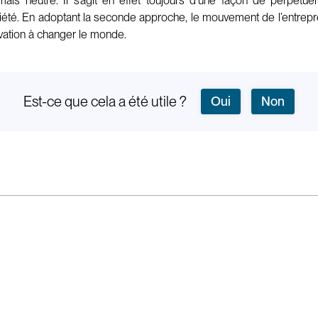
amais neutre. Il s’agit en effet toujours d’une façon de perpétu
ciété. En adoptant la seconde approche, le mouvement de l’entrepre
vation à changer le monde.
Est-ce que cela a été utile ?
Oui
Non