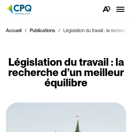
Ouvrir
la
Ouvrez
naviga
la
du
barre
site
d'outils
d'accessibilité.
Accueil
Publications
Législation du travail : la recherche
Législation du travail : la
recherche d’un meilleur
équilibre