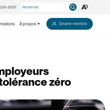
Recherche
2025-2027
Ouvrez
rapide
la
barre
d'outils
rmations
À propos
Devenir membre
d'accessibilité.
employeurs
 tolérance zéro