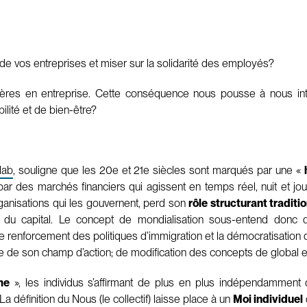
de vos entreprises et miser sur la solidarité des employés?
ères en entreprise. Cette conséquence nous pousse à nous inte
ilité et de bien-être?
lab
, souligne que les 20e et 21e siècles sont marqués par une «
r des marchés financiers qui agissent en temps réel, nuit et jour. L
ganisations qui les gouvernent, perd son
rôle structurant traditi
 du capital. Le concept de mondialisation sous-entend donc 
e renforcement des politiques d’immigration et la démocratisation 
tie de son champ d’action; de modification des concepts de global e
me
», les individus s’affirmant de plus en plus indépendamment
 définition du Nous (le collectif) laisse place à un
Moi individuel