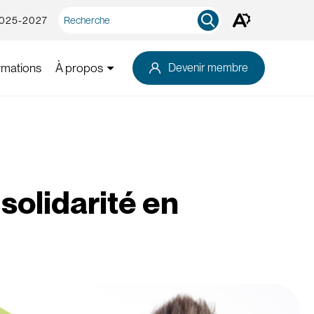
Recherche
2025-2027
Ouvrez
rapide
la
barre
d'outils
rmations
À propos
Devenir membre
d'accessibilité.
solidarité en