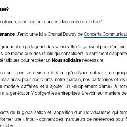
asse?
e citoyen, dans nos entreprises, dans notre quotidien?
tenance
. J’emprunte ici à Chantal Dauray de
Concerta Communicat
groupent en partageant des valeurs. Ils s’organisent pour s’entraide
es, de même que des rituels qui consolident le sentiment d’apparte
téristiques pour recréer un
Nous solidaire
nécessaire.
 ne suffit pas vis-à-vis de tout ce qu’un Nous solidaire, un groupe
ais aussi pour nos clients, notre marque, nos partenaires et les
tre modèle d’affaires et à ajouter un «supplément d’âme» à not
 à la génération Y obligent les entreprises à revoir leur manière de 
s de la globalisation et l’apparition d’un individualisme qui ten
former une « tribu » donnent des marqueurs de références pour fa
dividus.