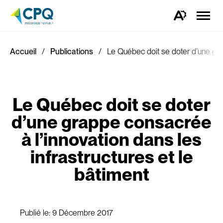
Ouvrir
la
Ouvrez
naviga
la
du
barre
site
d'outils
d'accessibilité.
Accueil
Publications
Le Québec doit se doter d’une grap
Le Québec doit se doter
d’une grappe consacrée
à l’innovation dans les
infrastructures et le
bâtiment
Publié le:
9 Décembre 2017