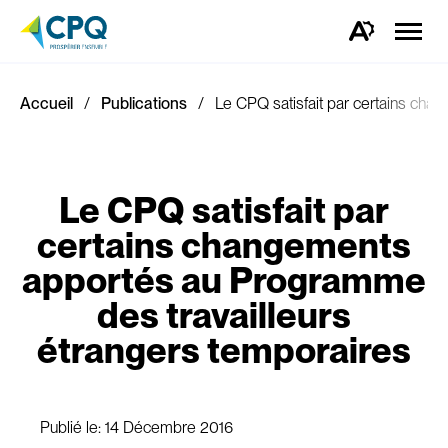
Ouvrir
la
Ouvrez
naviga
la
du
barre
site
d'outils
d'accessibilité.
Accueil
Publications
Le CPQ satisfait par certains cha
Le CPQ satisfait par
certains changements
apportés au Programme
des travailleurs
étrangers temporaires
Publié le:
14 Décembre 2016