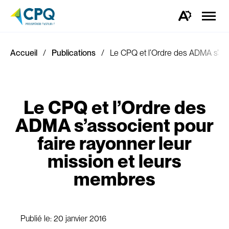
Ouvrir
la
Ouvrez
naviga
la
du
barre
site
d'outils
d'accessibilité.
Accueil
Publications
Le CPQ et l’Ordre des ADMA s’asso
Le CPQ et l’Ordre des
ADMA s’associent pour
faire rayonner leur
mission et leurs
membres
Publié le:
20 janvier 2016