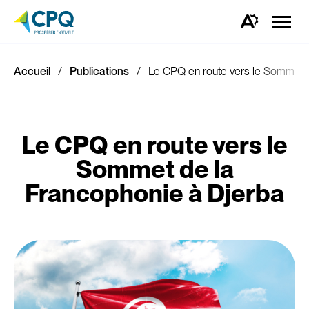
Ouvrir
la
Ouvrez
naviga
la
du
barre
site
d'outils
d'accessibilité.
Accueil
Publications
Le CPQ en route vers le Sommet d
Le CPQ en route vers le
Sommet de la
Francophonie à Djerba