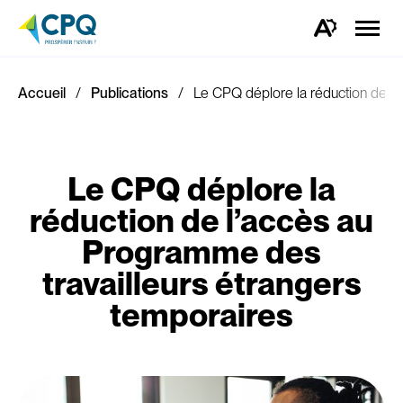
Ouvrir
la
Ouvrez
naviga
la
du
barre
site
d'outils
d'accessibilité.
Accueil
Publications
Le CPQ déplore la réduction de l’
Le CPQ déplore la
réduction de l’accès au
Programme des
travailleurs étrangers
temporaires