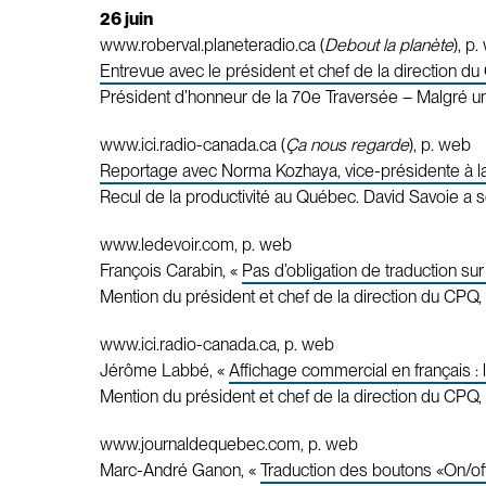
26 juin
www.roberval.planeteradio.ca (
Debout la planète
), p
Entrevue avec le président et chef de la direction du
Président d’honneur de la 70e Traversée – Malgré un
www.ici.radio-canada.ca (
Ça nous regarde
), p. web
Reportage avec Norma Kozhaya, vice-présidente à l
Recul de la productivité au Québec. David Savoie a 
www.ledevoir.com, p. web
François Carabin, «
Pas d’obligation de traduction su
Mention du président et chef de la direction du CPQ, 
www.ici.radio-canada.ca, p. web
Jérôme Labbé, «
Affichage commercial en français 
Mention du président et chef de la direction du CPQ, 
www.journaldequebec.com, p. web
Marc-André Ganon, «
Traduction des boutons «On/off