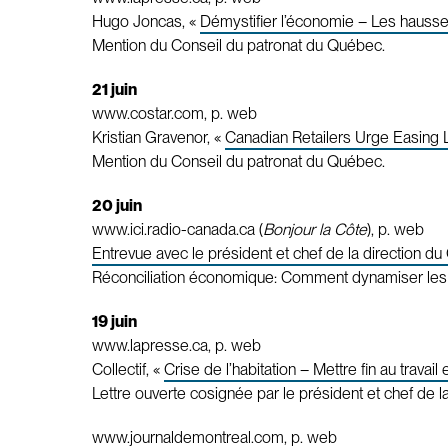
Hugo Joncas, «
Démystifier l’économie – Les hausses 
Mention du Conseil du patronat du Québec.
21 juin
www.costar.com, p. web
Kristian Gravenor, «
Canadian Retailers Urge Easing
Mention du Conseil du patronat du Québec.
20 juin
www.ici.radio-canada.ca (
Bonjour la Côte
), p. web
Entrevue avec le président et chef de la direction du
Réconciliation économique: Comment dynamiser les p
19 juin
www.lapresse.ca, p. web
Collectif, «
Crise de l’habitation – Mettre fin au travail 
Lettre ouverte cosignée par le président et chef de l
www.journaldemontreal.com, p. web