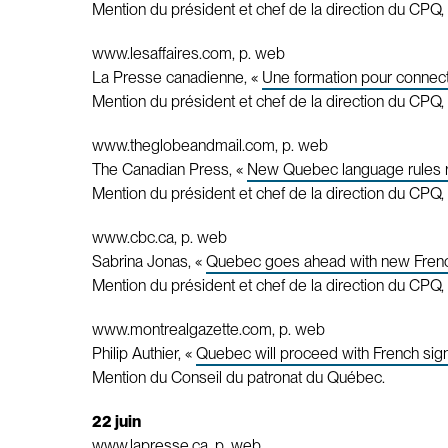
Mention du président et chef de la direction du CPQ, 
www.lesaffaires.com, p. web
La Presse canadienne, «
Une formation pour connect
Mention du président et chef de la direction du CPQ, 
www.theglobeandmail.com, p. web
The Canadian Press, «
New Quebec language rules re
Mention du président et chef de la direction du CPQ, 
www.cbc.ca, p. web
Sabrina Jonas, «
Quebec goes ahead with new French
Mention du président et chef de la direction du CPQ, 
www.montrealgazette.com, p. web
Philip Authier, «
Quebec will proceed with French sign
Mention du Conseil du patronat du Québec.
22 juin
www.lapresse.ca, p. web