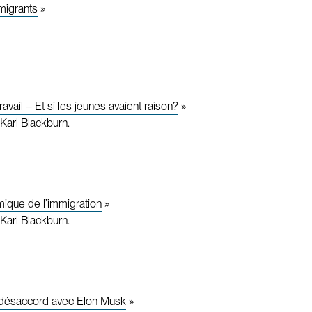
migrants
»
avail – Et si les jeunes avaient raison?
»
Karl Blackburn.
ique de l’immigration
»
Karl Blackburn.
en désaccord avec Elon Musk
»