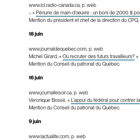
www.ici.radio-canada.ca, p. web
-, «
Pénurie de main-d’œuvre : un boni de 2000 $ pour
Mention du président et chef de la direction du CPQ, 
18 juin
www.journaldequebec.com, p. web
Michel Girard, «
Où recruter des futurs travailleurs?
»
Mention du Conseil du patronat du Québec.
16 juin
www.journallesoir.ca, p. web
Véronique Bossé, «
L’appui du fédéral pour contrer 
Mention du Conseil du patronat du Québec.
9 juin
www.lactualite.com, p. web