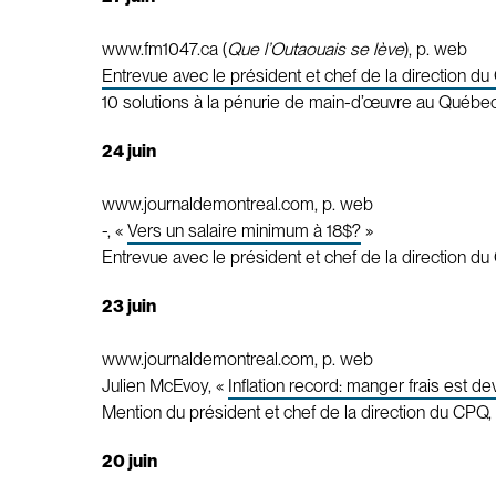
www.fm1047.ca (
Que l’Outaouais se lève
), p. web
Entrevue avec le président et chef de la direction du
10 solutions à la pénurie de main-d’œuvre au Québec
24 juin
www.journaldemontreal.com, p. web
-, «
Vers un salaire minimum à 18$?
»
Entrevue avec le président et chef de la direction du
23 juin
www.journaldemontreal.com, p. web
Julien McEvoy, «
Inflation record: manger frais est d
Mention du président et chef de la direction du CPQ, 
20 juin