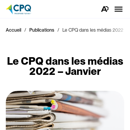
Ouvrir
la
Ouvrez
naviga
la
du
barre
site
d'outils
d'accessibilité.
Accueil
Publications
Le CPQ dans les médias 2022 – J
Le CPQ dans les médias
2022 – Janvier