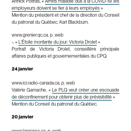
Annick Poitras, «
Arrêts maladie dus à la COVID-19: les
employeurs doivent se fier à leurs employés
»
Mention du président et chef de la direction du Conseil
du patronat du Québec, Karl Blackburn.
www.grenier.qc.ca, p. web
-, «
L’Étoile montante du jour: Victoria Drolet
»
Portrait de Victoria Drolet, conseillère principale
affaires publiques et gouvernementales du CPQ.
24 janvier
www.ici.radio-canada.ca, p. web
Valérie Gamache, «
Le PLQ veut créer une escouade
de déconfinement pour obtenir plus de prévisibilité
»
Mention du Conseil du patronat du Québec.
20 janvier
www.lapresse.ca, p. web