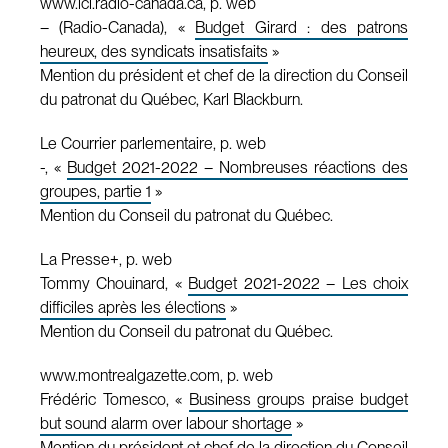
www.ici.radio-canada.ca, p. web
– (Radio-Canada), «
Budget Girard : des patrons
heureux, des syndicats insatisfaits
»
Mention du président et chef de la direction du Conseil
du patronat du Québec, Karl Blackburn.
Le Courrier parlementaire, p. web
-, «
Budget 2021-2022 – Nombreuses réactions des
groupes, partie 1
»
Mention du Conseil du patronat du Québec.
La Presse+, p. web
Tommy Chouinard, «
Budget 2021-2022 – Les choix
difficiles après les élections
»
Mention du Conseil du patronat du Québec.
www.montrealgazette.com, p. web
Frédéric Tomesco, «
Business groups praise budget
but sound alarm over labour shortage
»
Mention du président et chef de la direction du Conseil