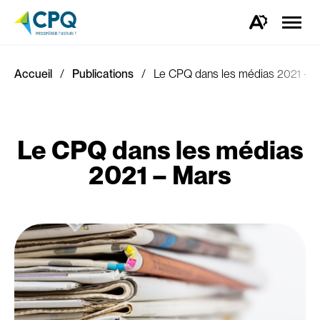
Ouvrir
la
Ouvrez
naviga
la
du
barre
site
d'outils
d'accessibilité.
Accueil
Publications
Le CPQ dans les médias 2021 – 
Le CPQ dans les médias
2021 – Mars