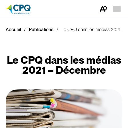
Ouvrir
la
Ouvrez
naviga
la
du
barre
site
d'outils
d'accessibilité.
Accueil
Publications
Le CPQ dans les médias 2021 –
Le CPQ dans les médias
2021 – Décembre