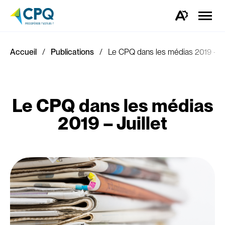
Ouvrir
la
Ouvrez
naviga
la
du
barre
site
d'outils
d'accessibilité.
Accueil
Publications
Le CPQ dans les médias 2019 – Ju
Le CPQ dans les médias
2019 – Juillet