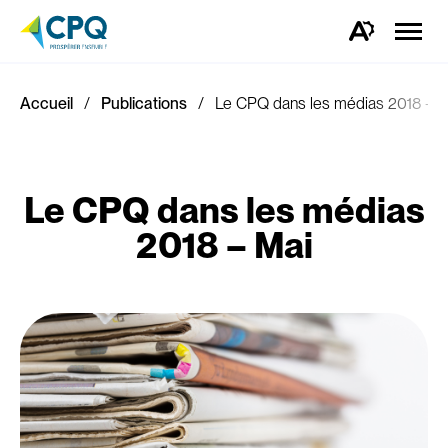
Ouvrir
la
Ouvrez
naviga
la
du
barre
site
d'outils
d'accessibilité.
Accueil
Publications
Le CPQ dans les médias 2018 – M
Le CPQ dans les médias
2018 – Mai