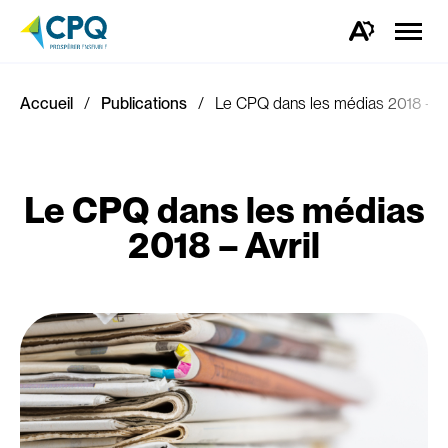
Ouvrir
la
Ouvrez
naviga
la
du
barre
site
d'outils
d'accessibilité.
Accueil
Publications
Le CPQ dans les médias 2018 – Av
Le CPQ dans les médias
2018 – Avril