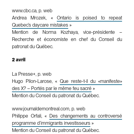
www.cbc.ca, p. web
Andrea Mrozek, «
Ontario is poised to repeat
Quebec’s daycare mistakes
»
Mention de Norma Kozhaya, vice-présidente –
Recherche et économiste en chef du Conseil du
patronat du Québec.
2 avril
La Presse+, p. web
Hugo Pilon-Larose, «
Que reste-t-il du «manifeste»
des X? – Portés par le même feu sacré
»
Mention du Conseil du patronat du Québec.
www.journaldemontreal.com, p. web
Philippe Orfali, «
Des changements au controversé
programme d’immigrants investisseurs
»
Mention du Conseil du patronat du Québec.