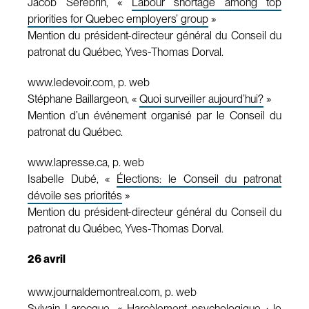
Jacob Serebrin, «
Labour shortage among top
priorities for Quebec employers’ group
»
Mention du président-directeur général du Conseil du
patronat du Québec, Yves-Thomas Dorval.
www.ledevoir.com, p. web
Stéphane Baillargeon, «
Quoi surveiller aujourd’hui?
»
Mention d’un événement organisé par le Conseil du
patronat du Québec.
www.lapresse.ca, p. web
Isabelle Dubé, «
Élections: le Conseil du patronat
dévoile ses priorités
»
Mention du président-directeur général du Conseil du
patronat du Québec, Yves-Thomas Dorval.
26 avril
www.journaldemontreal.com, p. web
Sylvain Larocque, «
Harcèlement psychologique : le