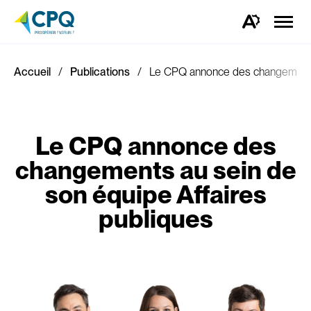
Ouvrir
la
Ouvrez
naviga
la
du
barre
site
d'outils
d'accessibilité.
Accueil
Publications
Le CPQ annonce des changements 
Le CPQ annonce des
changements au sein de
son équipe Affaires
publiques