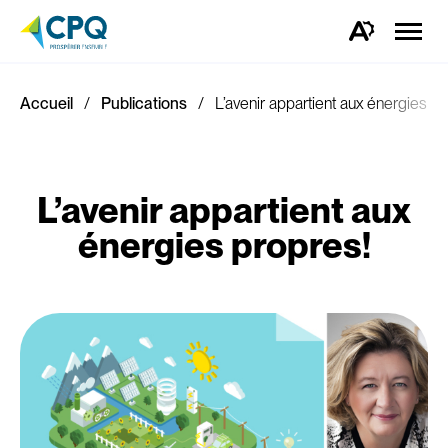
Ouvrir
la
Ouvrez
naviga
la
du
barre
site
d'outils
d'accessibilité.
Accueil
Publications
L’avenir appartient aux énergies p
L’avenir appartient aux
énergies propres!