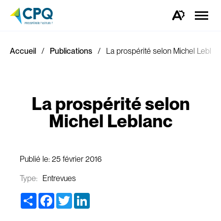
Ouvrir
la
Ouvrez
naviga
la
du
barre
site
d'outils
d'accessibilité.
Accueil
Publications
La prospérité selon Michel Leblan
La prospérité selon
Michel Leblanc
Publié le:
25 février 2016
Type:
Entrevues
Share
Facebook
Twitter
LinkedIn