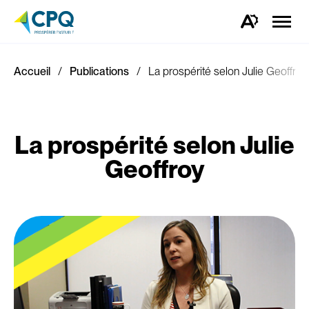
Ouvrir
la
Ouvrez
naviga
la
du
barre
site
d'outils
d'accessibilité.
Accueil
Publications
La prospérité selon Julie Geoffroy
La prospérité selon Julie
Geoffroy