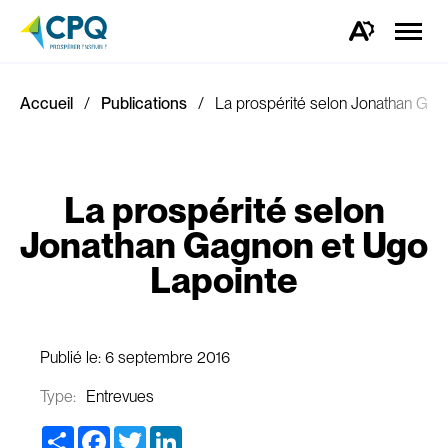
Ouvrir
la
Ouvrez
naviga
la
du
barre
site
d'outils
d'accessibilité.
Accueil
Publications
La prospérité selon Jonathan Gag
La prospérité selon
Jonathan Gagnon et Ugo
Lapointe
Publié le:
6 septembre 2016
Type:
Entrevues
Share
Facebook
Twitter
LinkedIn