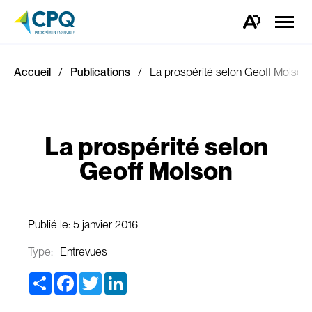
Ouvrir
la
Ouvrez
naviga
la
du
barre
site
d'outils
d'accessibilité.
Accueil
Publications
La prospérité selon Geoff Molson
La prospérité selon
Geoff Molson
Publié le:
5 janvier 2016
Type:
Entrevues
Share
Facebook
Twitter
LinkedIn