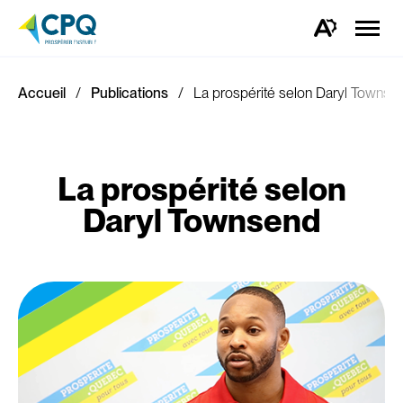
Ouvrir
la
Ouvrez
naviga
la
du
barre
site
d'outils
d'accessibilité.
Accueil
Publications
La prospérité selon Daryl Townse
La prospérité selon
Daryl Townsend