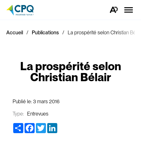
Ouvrir
la
Ouvrez
naviga
la
du
barre
site
d'outils
d'accessibilité.
Accueil
Publications
La prospérité selon Christian Bélai
La prospérité selon
Christian Bélair
Publié le:
3 mars 2016
Type:
Entrevues
Share
Facebook
Twitter
LinkedIn