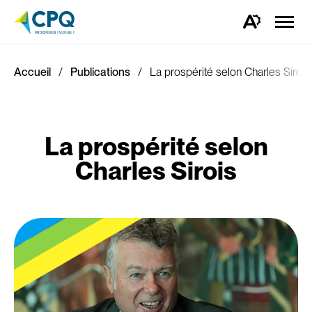
Ouvrir
la
Ouvrez
naviga
la
du
barre
site
d'outils
d'accessibilité.
Accueil
Publications
La prospérité selon Charles Sirois
La prospérité selon
Charles Sirois