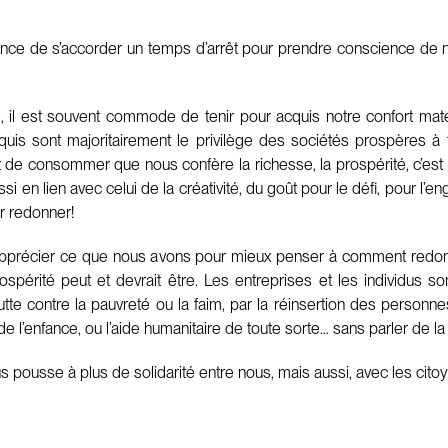
ance de s’accorder un temps d’arrêt pour prendre conscience de no
 il est souvent commode de tenir pour acquis notre confort maté
cquis sont majoritairement le privilège des sociétés prospères 
 de consommer que nous confère la richesse, la prospérité, c’est a
aussi en lien avec celui de la créativité, du goût pour le défi, pour l
ur redonner!
 apprécier ce que nous avons pour mieux penser à comment redonne
ospérité peut et devrait être. Les entreprises et les individus s
utte contre la pauvreté ou la faim, par la réinsertion des personne
 de l’enfance, ou l’aide humanitaire de toute sorte… sans parler de l
 nous pousse à plus de solidarité entre nous, mais aussi, avec les ci