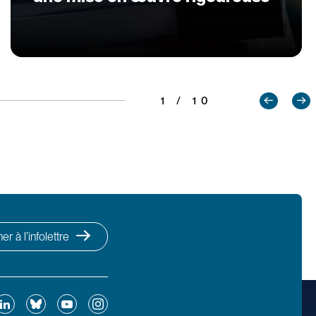
1 / 10
r à l’infolettre
ok
inkedIn
Bluesky
YouTube
Instagram