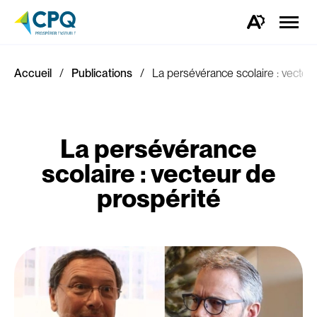
Ouvrir
la
Ouvrez
naviga
la
du
barre
site
d'outils
d'accessibilité.
Accueil
Publications
La persévérance scolaire : vecteu
La persévérance
scolaire : vecteur de
prospérité