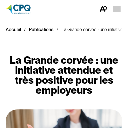
Ouvrir
la
Ouvrez
naviga
la
du
barre
site
d'outils
d'accessibilité.
Accueil
Publications
La Grande corvée : une initiative a
La Grande corvée : une
initiative attendue et
très positive pour les
employeurs