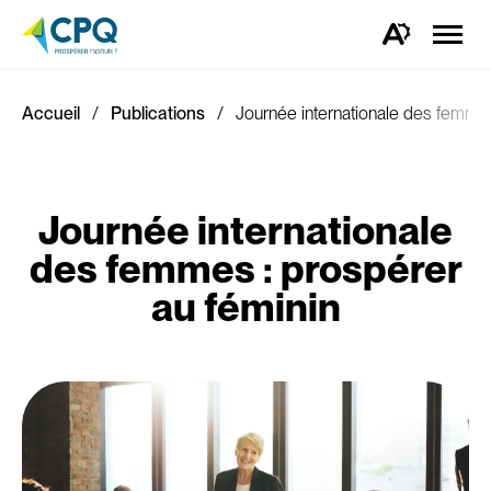
Ouvrir
la
Ouvrez
naviga
la
du
barre
site
d'outils
d'accessibilité.
Accueil
Publications
Journée internationale des femmes
Journée internationale
des femmes : prospérer
au féminin