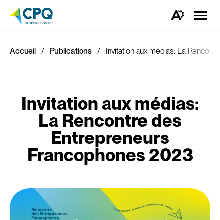
Ouvrir
la
Ouvrez
naviga
la
du
barre
site
d'outils
d'accessibilité.
Accueil
Publications
Invitation aux médias: La Rencon
Invitation aux médias:
La Rencontre des
Entrepreneurs
Francophones 2023