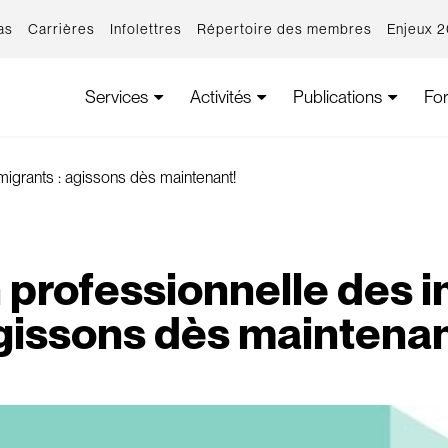
as
Carrières
Infolettres
Répertoire des membres
Enjeux 
Services
Activités
Publications
Fo
migrants : agissons dès maintenant!
n professionnelle des i
gissons dès maintenan