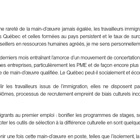
 rareté de la main-d’œuvre jamais égalée, les travailleurs immigrant
uébec et celles formées au pays persistent et le taux de surqua
nseillers en ressources humaines agréés, je me sens personnellem
es derniers mois entraînant l’amorce d’un mouvement de concertation
taines entreprises, particulièrement les PME et de façon encore plus
ute de main-d’œuvre qualifiée. Le Québec peut-il socialement et 
ir les travailleurs issus de l’immigration, elles ne disposent
lômes, processus de recrutement empreint de biais culturels inco
mmigrants au premier emploi : bonifier les programmes de stages, 
r les outils de sélection à la différence culturelle en sont quelqu
r une fois cette main-d’œuvre en poste, telles que l’isolement, la 