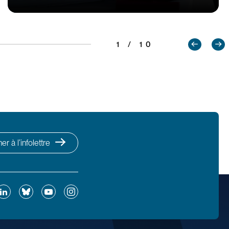
1 / 10
r à l’infolettre
ok
inkedIn
Bluesky
YouTube
Instagram