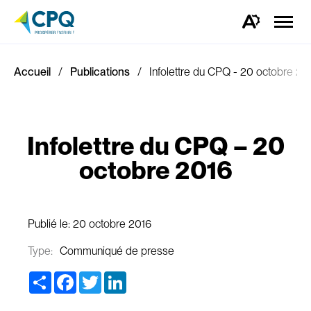
Ouvrir
la
Ouvrez
naviga
la
du
barre
site
d'outils
d'accessibilité.
Accueil
Publications
Infolettre du CPQ - 20 octobre 20
Infolettre du CPQ – 20
octobre 2016
Publié le:
20 octobre 2016
Type:
Communiqué de presse
Share
Facebook
Twitter
LinkedIn