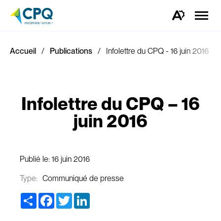
Ouvrir
la
Ouvrez
naviga
la
du
barre
site
d'outils
d'accessibilité.
Accueil
Publications
Infolettre du CPQ - 16 juin 2016
Infolettre du CPQ – 16
juin 2016
Publié le:
16 juin 2016
Type:
Communiqué de presse
Share
Facebook
Twitter
LinkedIn