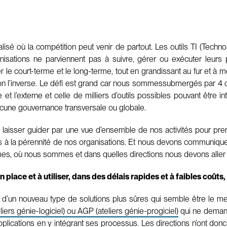
é où la compétition peut venir de partout. Les outils TI (Technolo
nisations ne parviennent pas à suivre, gérer ou exécuter leurs
rer le court-terme et le long-terme, tout en grandissant au fur et 
t non l’inverse. Le défi est grand car nous sommessubmergés par 4
ne et l’externe et celle de milliers d’outils possibles pouvant être
ucune gouvernance transversale ou globale.
 se laisser guider par une vue d’ensemble de nos activités pour pr
 à la pérennité de nos organisations. Et nous devons communiquer
es, où nous sommes et dans quelles directions nous devons aller
 en place et à utiliser, dans des délais rapides et à faibles coû
un nouveau type de solutions plus sûres qui semble être le meill
iers génie-logiciel) ou AGP (ateliers génie-progiciel)
qui ne deman
lications en y intégrant ses processus. Les directions n’ont donc