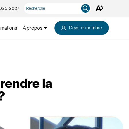
Recherche
2025-2027
Ouvrez
rapide
la
barre
d'outils
rmations
À propos
Devenir membre
d'accessibilité.
rendre la
?