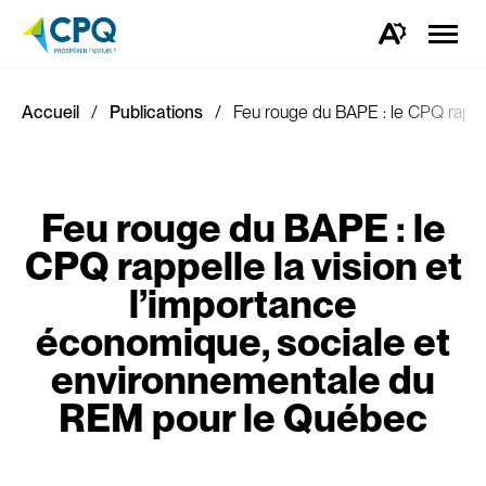
Ouvrir
la
Ouvrez
naviga
la
du
barre
site
d'outils
d'accessibilité.
Accueil
Publications
Feu rouge du BAPE : le CPQ rappel
Feu rouge du BAPE : le
CPQ rappelle la vision et
l’importance
économique, sociale et
environnementale du
REM pour le Québec