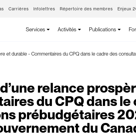
as
Carrières
Infolettres
Répertoire des membres
Enjeux 
Services
Activités
Publications
Fo
spère et durable - Commentaires du CPQ dans le cadre des consu
x d’une relance prospèr
ires du CPQ dans le 
ons prébudgétaires 2
ouvernement du Cana