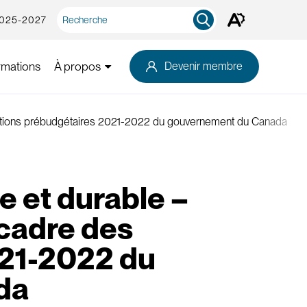
Recherche
2025-2027
Ouvrez
rapide
la
barre
d'outils
rmations
À propos
Devenir membre
d'accessibilité.
ltations prébudgétaires 2021-2022 du gouvernement du Canada
e et durable –
cadre des
021-2022 du
da