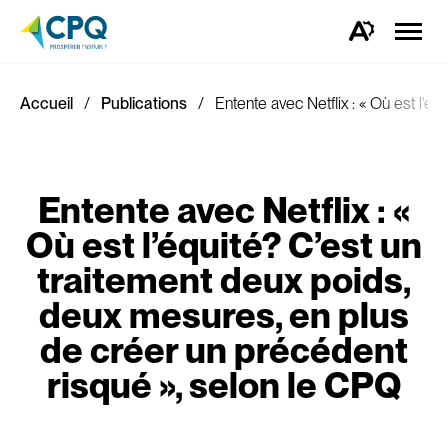
Ouvrir
la
Ouvrez
naviga
la
du
barre
site
d'outils
d'accessibilité.
Accueil
Publications
Entente avec Netflix : « Où est l'
Entente avec Netflix : «
Où est l’équité? C’est un
traitement deux poids,
deux mesures, en plus
de créer un précédent
risqué », selon le CPQ