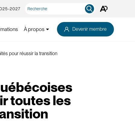
Recherche
2025-2027
Ouvrez
rapide
la
barre
d'outils
rmations
À propos
Devenir membre
d'accessibilité.
és pour réussir la transition
 québécoises
ir toutes les
ransition