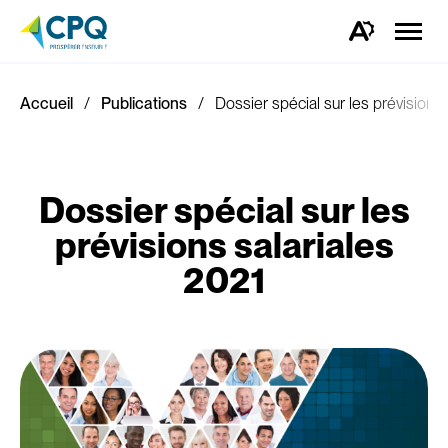
Ouvrir
la
Ouvrez
naviga
la
du
barre
site
d'outils
d'accessibilité.
Accueil
Publications
Dossier spécial sur les prévisions 
Dossier spécial sur les
prévisions salariales
2021