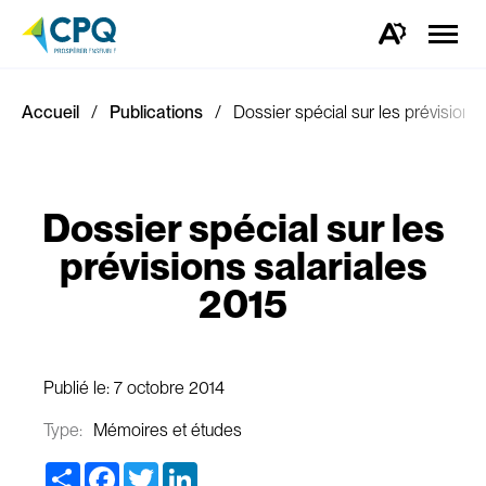
Ouvrir
la
Ouvrez
naviga
la
du
barre
site
d'outils
d'accessibilité.
Accueil
Publications
Dossier spécial sur les prévisions 
Dossier spécial sur les
prévisions salariales
2015
Publié le:
7 octobre 2014
Type:
Mémoires et études
Share
Facebook
Twitter
LinkedIn