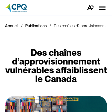
Ouvrir
la
Ouvrez
naviga
la
du
barre
site
d'outils
d'accessibilité.
Accueil
Publications
Des chaînes d’approvisionnement v
Des chaînes
d’approvisionnement
vulnérables affaiblissent
le Canada