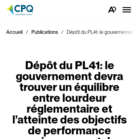
Ouvrir
la
Ouvrez
naviga
la
du
barre
site
d'outils
d'accessibilité.
Accueil
Publications
Dépôt du PL41: le gouvernement dev
Dépôt du PL41: le
gouvernement devra
trouver un équilibre
entre lourdeur
réglementaire et
l’atteinte des objectifs
de performance