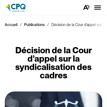
Ouvrir
la
Ouvrez
naviga
la
du
barre
site
d'outils
d'accessibilité.
Accueil
Publications
Décision de la Cour d’appel sur la
Décision de la Cour
d’appel sur la
syndicalisation des
cadres