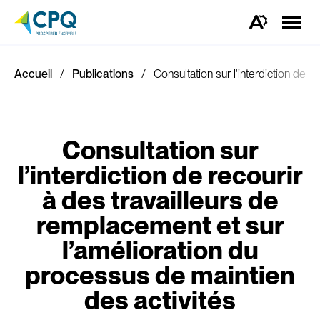
Ouvrir
la
Ouvrez
naviga
la
du
barre
site
d'outils
d'accessibilité.
Accueil
Publications
Consultation sur l'interdiction de 
Consultation sur
l’interdiction de recourir
à des travailleurs de
remplacement et sur
l’amélioration du
processus de maintien
des activités