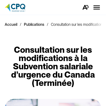
Ouvrir
la
Ouvrez
naviga
la
du
barre
site
d'outils
d'accessibilité.
Accueil
Publications
Consultation sur les modifications
Consultation sur les
modifications à la
Subvention salariale
d’urgence du Canada
(Terminée)