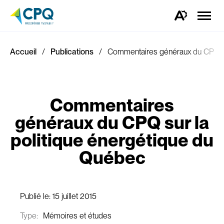
Ouvrir
la
Ouvrez
naviga
la
du
barre
site
d'outils
d'accessibilité.
Accueil
Publications
Commentaires généraux du CPQ su
Commentaires
généraux du CPQ sur la
politique énergétique du
Québec
Publié le:
15 juillet 2015
Type:
Mémoires et études