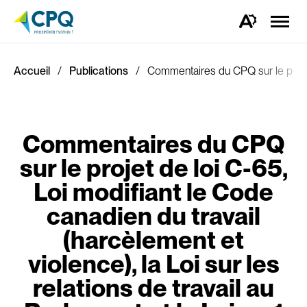
Ouvrir
la
Ouvrez
naviga
la
du
barre
site
d'outils
d'accessibilité.
Accueil
Publications
Commentaires du CPQ sur le projet d
Commentaires du CPQ
sur le projet de loi C-65,
Loi modifiant le Code
canadien du travail
(harcèlement et
violence), la Loi sur les
relations de travail au