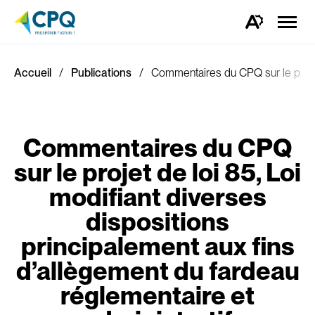
Ouvrir
la
Ouvrez
naviga
la
du
barre
site
d'outils
d'accessibilité.
Accueil
Publications
Commentaires du CPQ sur le projet 
Commentaires du CPQ
sur le projet de loi 85, Loi
modifiant diverses
dispositions
principalement aux fins
d’allègement du fardeau
réglementaire et